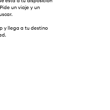
e está a tu disposición
Pide un viaje y un
uscar.
 y llega a tu destino
ad.