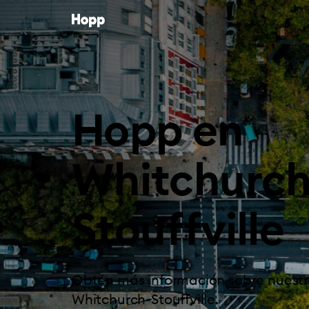
Hopp en
Whitchurch
Stouffville
Obtén más información sobre nuestro
Whitchurch-Stouffville.