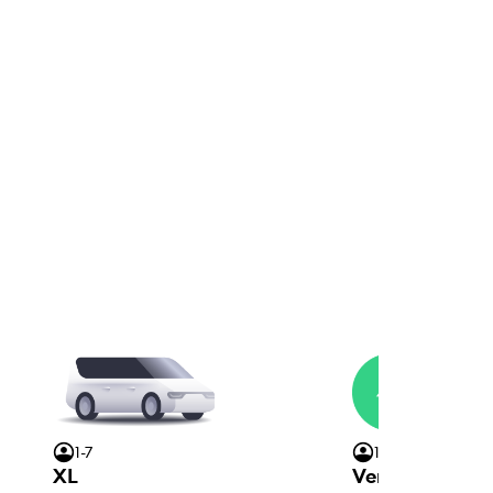
1-7
1-4
XL
Verde