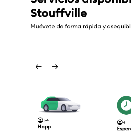
Stouffville
Muévete de forma rápida y asequib
1-4
4
Hopp
Esper