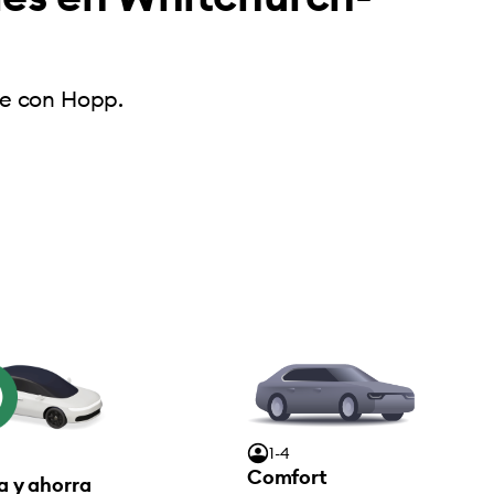
le con Hopp.
1-4
Comfort
a y ahorra