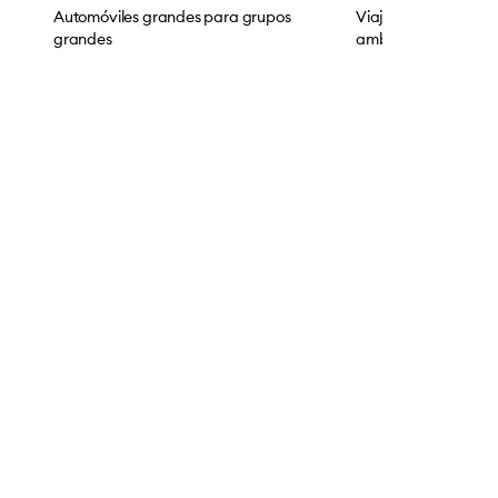
Automóviles grandes para grupos
Viajes respetuosos 
grandes
ambiente.