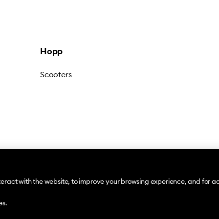
Hopp
Scooters
Tér
teract with the website, to improve your browsing experience, and for a
es.